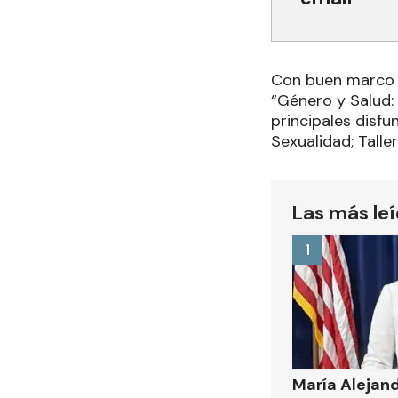
Con buen marco d
“Género y Salud:
principales disf
Sexualidad; Talle
Las más le
1
María Alejan