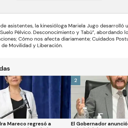
e asistentes, la kinesióloga Mariela Jugo desarrolló 
 Suelo Pélvico. Desconocimiento y Tabú”, abordando l
unciones; Cómo nos afecta diariamente; Cuidados Post
r de Movilidad y Liberación.
ídas
2
dra Mareco regresó a
El Gobernador anunci