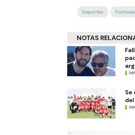
Deportes
Formosa
NOTAS RELACION
Fal
pad
arg
DE
Se 
del
DE
Ads