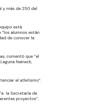
al y más de 250 del
 equipo está
e “los alumnos están
idad de conocer la
mas, comentó que “el
 Laguna Naineck,
enciar el atletismo”.
 “a la Secretaría de
ferentes proyectos”.