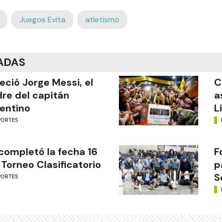
Juegos Evita
atletismo
ADAS
leció Jorge Messi, el
C
re del capitán
a
entino
L
PORTES
completó la fecha 16
F
 Torneo Clasificatorio
p
S
PORTES