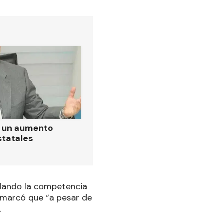
ó un aumento
statales
llando la competencia
remarcó que “a pesar de
.