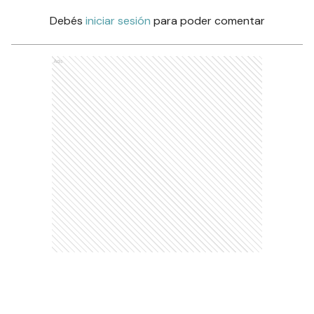
Debés
iniciar sesión
para poder comentar
Ads