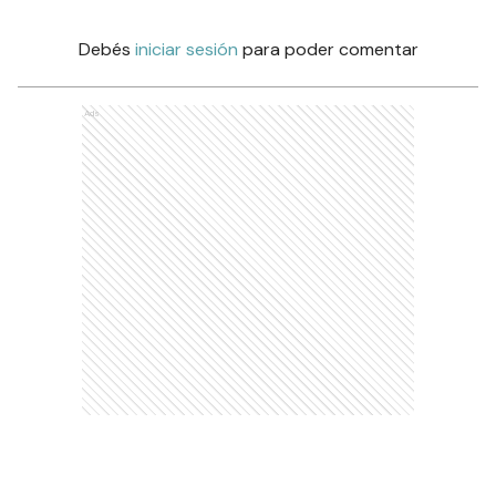
Debés
iniciar sesión
para poder comentar
Ads