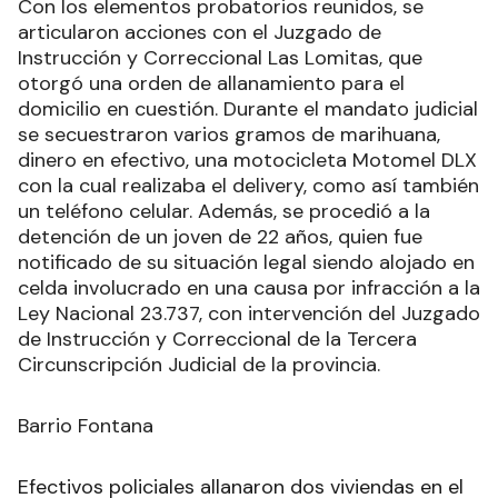
la modalidad delivery.
De tareas investigativas llevadas a cabo por el
personal policial se estableció la comercialización
de estupefacientes en dosis pequeñas,
destinadas directamente al consumidor desde
una casa ubicada en calle Uruguay, en diferentes
horarios del día.
Con los elementos probatorios reunidos, se
articularon acciones con el Juzgado de
Instrucción y Correccional Las Lomitas, que
otorgó una orden de allanamiento para el
domicilio en cuestión. Durante el mandato judicial
se secuestraron varios gramos de marihuana,
dinero en efectivo, una motocicleta Motomel DLX
con la cual realizaba el delivery, como así también
un teléfono celular. Además, se procedió a la
detención de un joven de 22 años, quien fue
notificado de su situación legal siendo alojado en
celda involucrado en una causa por infracción a la
Ley Nacional 23.737, con intervención del Juzgado