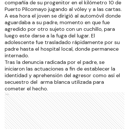
con arma blanca por otro sujeto.
Integrantes de la Comisaría Oficial Subinspector
Idelfonso Vera tomaron conocimiento el sábado
alrededor de las 2 que el menor se hallaba en
compañía de su progenitor en el kilómetro 10 de
Puerto Pilcomayo jugando al vóley y a las cartas.
A esa hora el joven se dirigió al automóvil donde
aguardaba a su padre, momento en que fue
agredido por otro sujeto con un cuchillo, para
luego este darse a la fuga del lugar. El
adolescente fue trasladado rápidamente por su
padre hasta el hospital local, donde permanece
internado.
Tras la denuncia radicada por el padre, se
iniciaron las actuaciones a fin de establecer la
identidad y aprehensión del agresor como así el
secuestro del arma blanca utilizada para
cometer el hecho.
Ads