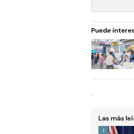
Puede intere
.
Las más le
1