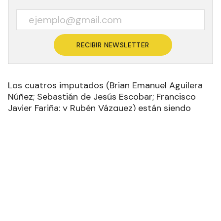
RECIBIR NEWSLETTER
Los cuatros imputados (Brian Emanuel Aguilera
Núñez; Sebastián de Jesús Escobar; Francisco
Javier Fariña; y Rubén Vázquez) están siendo
juzgados por la Cámara Segunda en lo Criminal,
integrada por los jueces Ricardo Fabián Rojas;
María de los Ángeles Nicora Buryaile y María
Laura Viviana Tabogada.
Los familiares pidieron la máxima pena
(perpetua) para los involucrados en el femicidio.
EL HECHO