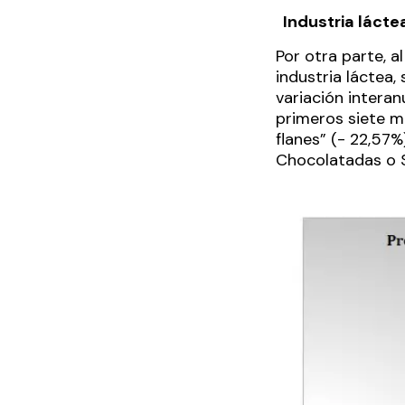
Industria lácte
Por otra parte, a
industria láctea,
variación intera
primeros siete me
flanes” (- 22,57
Chocolatadas o S