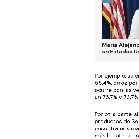
María Alejand
en Estados U
Por ejemplo, se
55,4%, arroz por
ocurre con las v
un 76,7% y 73,7%
Por otra parte, 
productos de Sob
encontramos marc
más barato, el t