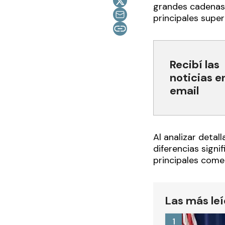
grandes cadenas m
principales sup
Recibí las
noticias e
email
Al analizar deta
diferencias signi
principales comer
Las más le
1