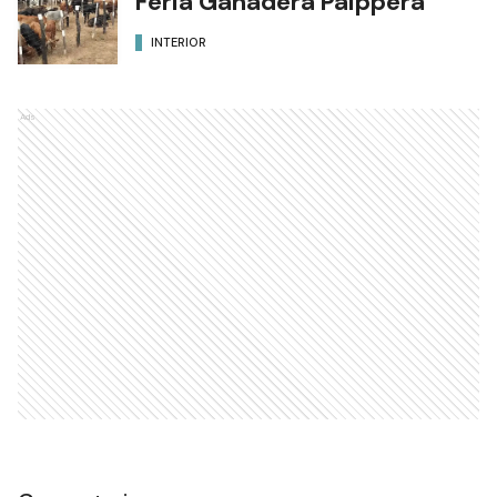
Feria Ganadera Paippera
INTERIOR
Ads