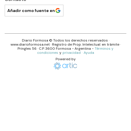
Añadir como fuente en
Diario Formosa
© Todos los derechos reservados ·
www.
diarioformosa.net
· Registro de Prop. Intelectual: en trámite ·
Pringles 56
· C.P.
3600
Formosa
- Argentina -
Términos y
condiciones
y
privacidad
·
Ayuda
Powered by
Tapa y Contratapa 8 de abril de 2021 – Diario Formosa