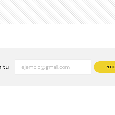
n tu
RECI