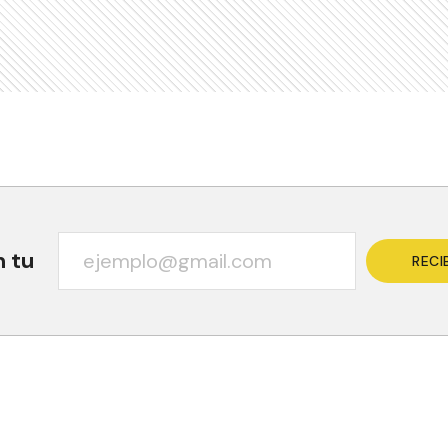
n tu
RECI