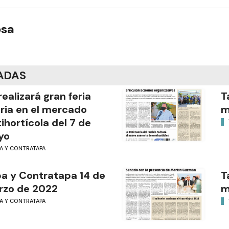
osa
ADAS
realizará gran feria
T
ria en el mercado
m
tihortícola del 7 de
yo
PA Y CONTRATAPA
a y Contratapa 14 de
T
rzo de 2022
m
PA Y CONTRATAPA