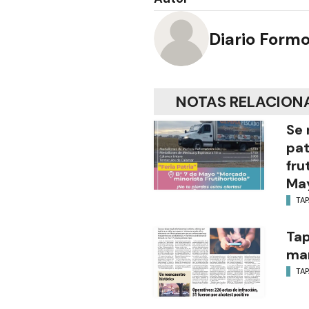
Diario Form
NOTAS RELACION
Se 
pat
fru
Ma
TA
Tap
ma
TA