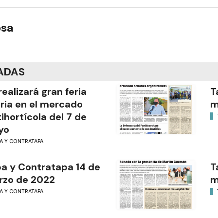
osa
ADAS
realizará gran feria
T
ria en el mercado
m
tihortícola del 7 de
yo
PA Y CONTRATAPA
a y Contratapa 14 de
T
rzo de 2022
m
PA Y CONTRATAPA