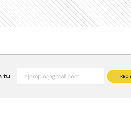
n tu
RECI