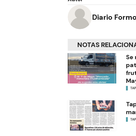
Diario Form
NOTAS RELACION
Se 
pat
fru
Ma
TA
Tap
ma
TA