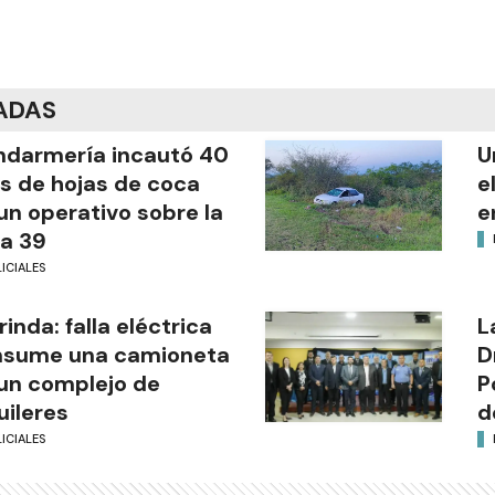
ADAS
darmería incautó 40
U
os de hojas de coca
e
un operativo sobre la
e
a 39
ICIALES
rinda: falla eléctrica
L
nsume una camioneta
D
un complejo de
P
uileres
d
ICIALES