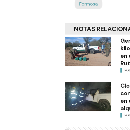
Formosa
NOTAS RELACION
Gen
kil
en 
Rut
POL
Clo
co
en 
alq
POL
Ads