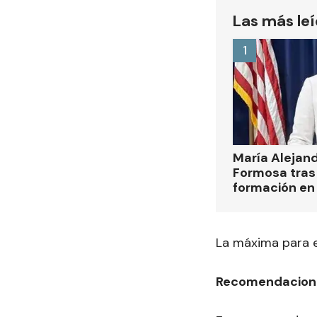
Las más le
1
María Alejan
Formosa tras 
formación en
La máxima para e
Recomendacione