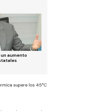
ó un aumento
statales
térmica supere los 45°C