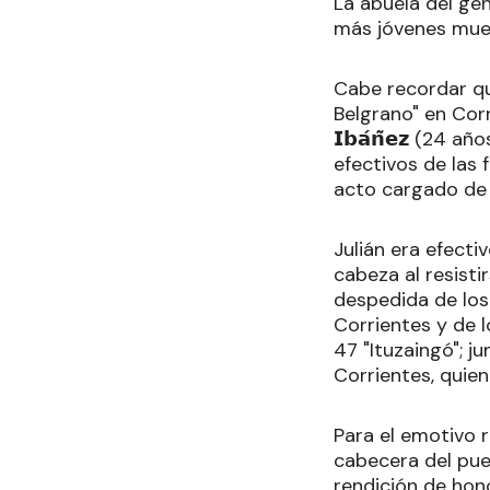
La abuela del gen
más jóvenes muer
Cabe recordar qu
Belgrano" en Corri
𝗜𝗯𝗮́𝗻̃𝗲𝘇 (24
efectivos de las 
acto cargado de
Julián era efect
cabeza al resisti
despedida de los
Corrientes y de 
47 "Ituzaingó"; ju
Corrientes, quienes s
Para el emotivo r
cabecera del pue
rendición de hon