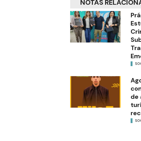
NOTAS RELACION
Prá
Est
Cri
Sub
Tra
Em
SO
Ago
con
de 
tur
rec
SO