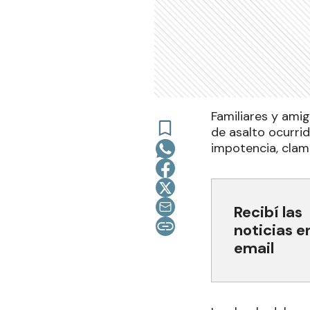
Familiares y ami
de asalto ocurri
impotencia, clama
Recibí las
noticias e
email