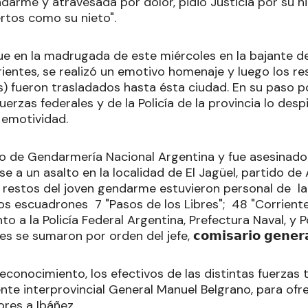
darme y atravesada por dolor, pidió Justicia por su n
tos como su nieto".
e en la madrugada de este miércoles en la bajante d
entes, se realizó un emotivo homenaje y luego los restos 
 años) fueron trasladados hasta ésta ciudad. En su paso 
fuerzas federales y de la Policía de la provincia lo des
 emotividad.
ivo de Gendarmería Nacional Argentina y fue asesinado
rse a un asalto en la localidad de El Jagüel, partido de
 restos del joven gendarme estuvieron personal de la 
los escuadrones 7 "Pasos de los Libres"; 48 "Corrient
nto a la Policía Federal Argentina, Prefectura Naval, y P
e sumaron por orden del jefe, 𝗰𝗼𝗺𝗶𝘀𝗮𝗿𝗶𝗼 𝗴𝗲𝗻𝗲𝗿𝗮𝗹 𝗔
econocimiento, los efectivos de las distintas fuerzas
nte interprovincial General Manuel Belgrano, para ofr
ores a Ibáñez.