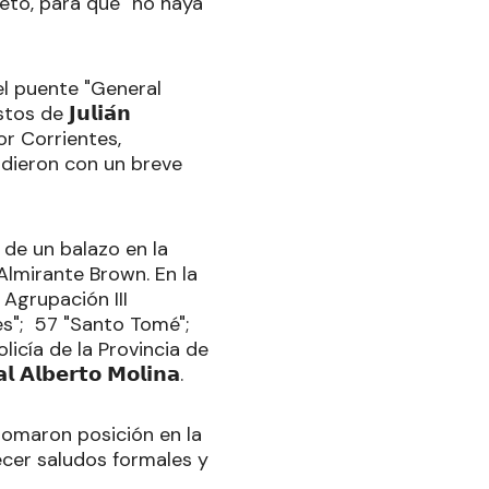
ieto, para que "no haya
el puente "General
de 𝗝𝘂𝗹𝗶𝗮́𝗻
por Corrientes,
pidieron con un breve
 de un balazo en la
 Almirante Brown. En la
Agrupación III
es"; 57 "Santo Tomé";
olicía de la Provincia de
𝗹𝗯𝗲𝗿𝘁𝗼 𝗠𝗼𝗹𝗶𝗻𝗮.
 tomaron posición en la
ecer saludos formales y