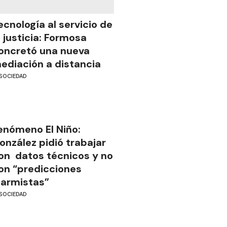
ecnología al servicio de
a justicia: Formosa
oncretó una nueva
ediación a distancia
SOCIEDAD
enómeno El Niño:
onzález pidió trabajar
on datos técnicos y no
on “predicciones
larmistas”
SOCIEDAD