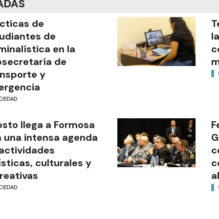
ADAS
cticas de
T
udiantes de
l
minalística en la
c
secretaría de
m
nsporte y
ergencia
CIEDAD
sto llega a Formosa
F
 una intensa agenda
G
actividades
c
ísticas, culturales y
c
reativas
a
CIEDAD