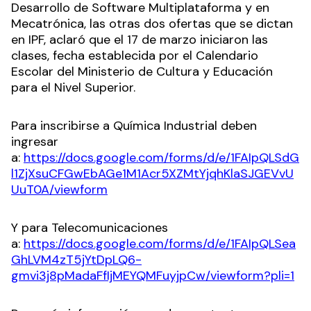
Desarrollo de Software Multiplataforma y en
Mecatrónica, las otras dos ofertas que se dictan
en IPF, aclaró que el 17 de marzo iniciaron las
clases, fecha establecida por el Calendario
Escolar del Ministerio de Cultura y Educación
para el Nivel Superior.
Para inscribirse a Química Industrial deben
ingresar
a:
https://docs.google.com/forms/d/e/1FAIpQLSdG
l1ZjXsuCFGwEbAGe1M1Acr5XZMtYjqhKlaSJGEVvU
UuT0A/viewform
Y para Telecomunicaciones
a:
https://docs.google.com/forms/d/e/1FAIpQLSea
GhLVM4zT5jYtDpLQ6-
gmvi3j8pMadaFfIjMEYQMFuyjpCw/viewform?pli=1