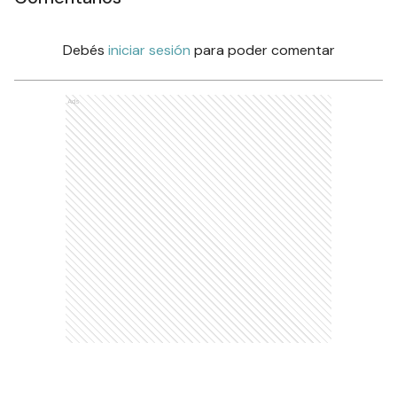
Debés
iniciar sesión
para poder comentar
Ads