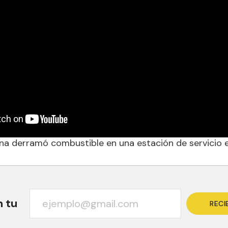
na derramó combustible en una estación de servicio e
n tu
RECI