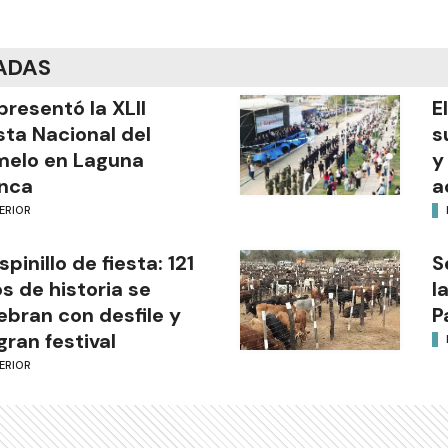
ADAS
presentó la XLII
E
sta Nacional del
s
melo en Laguna
y
nca
a
ERIOR
Espinillo de fiesta: 121
S
s de historia se
l
ebran con desfile y
P
gran festival
ERIOR