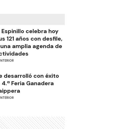
l Espinillo celebra hoy
us 121 años con desfile,
 una amplia agenda de
ctividades
INTERIOR
e desarrolló con éxito
a 4.ª Feria Ganadera
aippera
INTERIOR