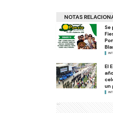
NOTAS RELACION
Se 
Fie
Po
Bla
INT
El 
año
cel
un 
INT
Ads