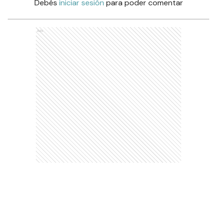
Debés
iniciar sesión
para poder comentar
Ads