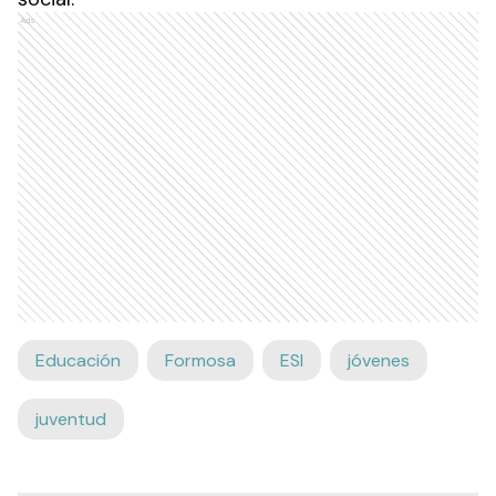
Ads
Educación
Formosa
ESI
jóvenes
juventud