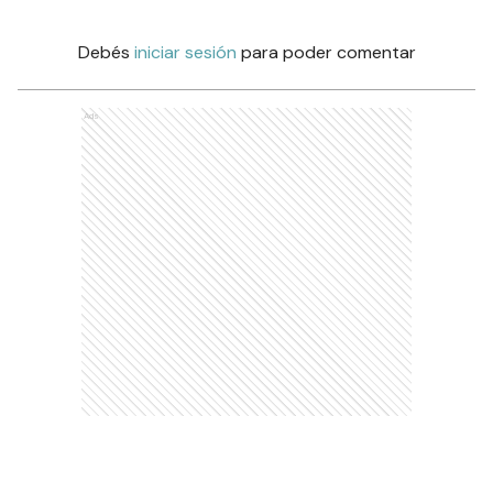
Debés
iniciar sesión
para poder comentar
Ads