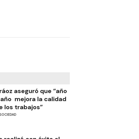
ráoz aseguró que “año
 año mejora la calidad
e los trabajos”
SOCIEDAD
e realizó con éxito el