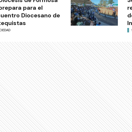
prepara para el
r
uentro Diocesano de
d
equistas
I
CIEDAD