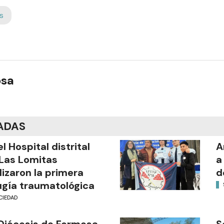
s
osa
ADAS
el Hospital distrital
A
Las Lomitas
a
lizaron la primera
d
ugía traumatológica
CIEDAD
Diócesis de Formosa
S