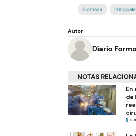
Formosa
Principale
Autor
Diario Form
NOTAS RELACION
En 
de 
rea
cir
SO
La 