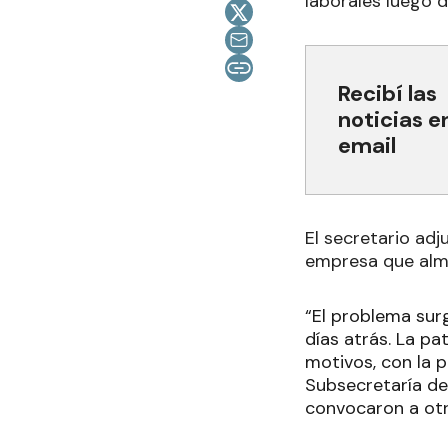
laborales luego 
Recibí las
noticias e
email
El secretario adj
empresa que alma
“El problema sur
días atrás. La pa
motivos, con la p
Subsecretaría de
convocaron a otra