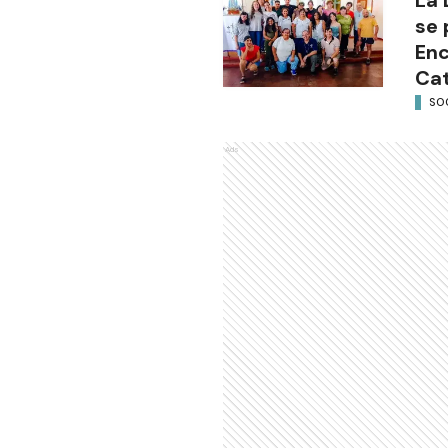
se 
Enc
Cat
SO
Ads