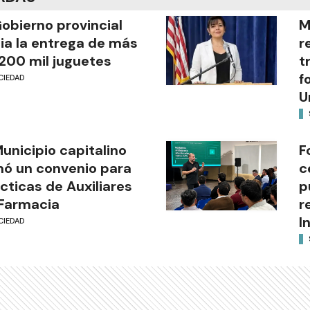
Gobierno provincial
M
cia la entrega de más
r
200 mil juguetes
t
f
CIEDAD
U
Municipio capitalino
F
mó un convenio para
c
cticas de Auxiliares
p
Farmacia
r
I
CIEDAD