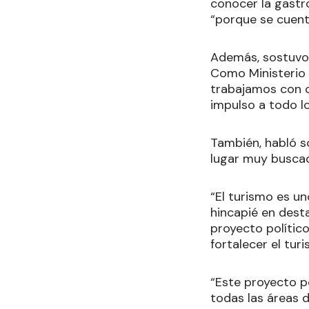
conocer la gastro
“porque se cuenta
Además, sostuvo 
Como Ministerio d
trabajamos con c
impulso a todo lo
También, habló s
lugar muy buscad
“El turismo es u
hincapié en desta
proyecto polític
fortalecer el tur
“Este proyecto p
todas las áreas d