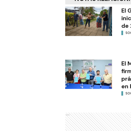
El 
ini
de 
SO
El 
fir
prá
en 
SO
Ads