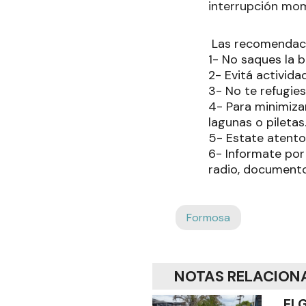
interrupción mom
Las recomendacio
1- No saques la b
2- Evitá actividad
3- No te refugie
4- Para minimizar
lagunas o piletas
5- Estate atento 
6- Informate por
radio, documento
Formosa
NOTAS RELACION
El 