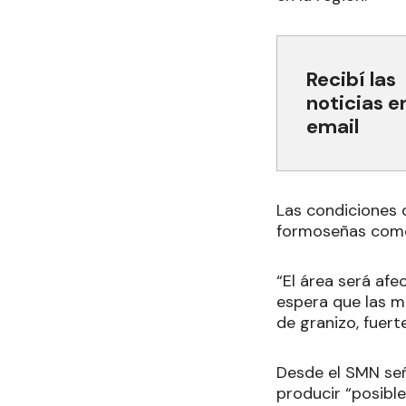
Recibí las
noticias e
email
Las condiciones d
formoseñas como
“El área será af
espera que las m
de granizo, fuer
Desde el SMN seña
producir “posibl