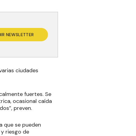
BIR NEWSLETTER
 varias ciudades
ocalmente fuertes. Se
ica, ocasional caída
dos”, preven.
 ya que se pueden
y riesgo de