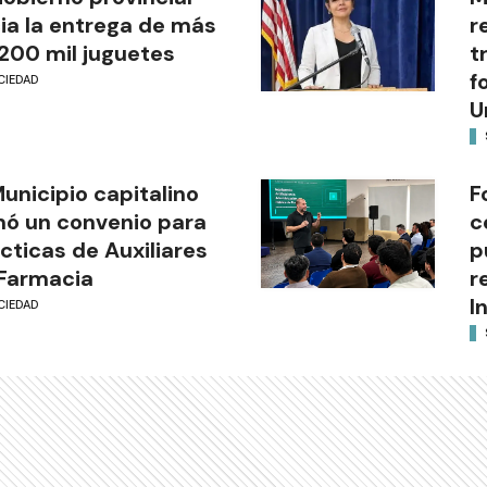
cia la entrega de más
r
200 mil juguetes
t
f
CIEDAD
U
Municipio capitalino
F
mó un convenio para
c
cticas de Auxiliares
p
Farmacia
r
I
CIEDAD