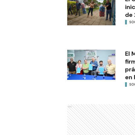
ini
de 
SO
El 
fir
prá
en 
SO
Ads