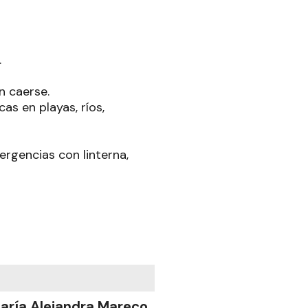
.
n caerse.
as en playas, ríos,
ergencias con linterna,
aría Alejandra Mareco