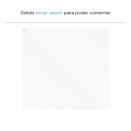
Debés
iniciar sesión
para poder comentar
Ads