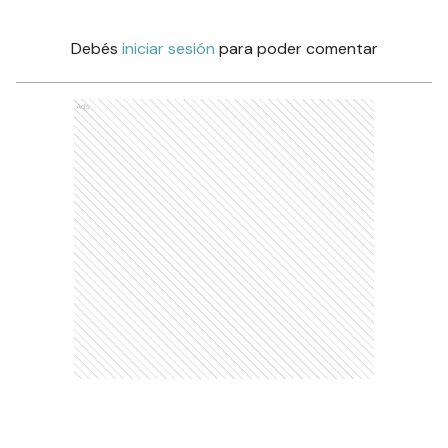
Debés
iniciar sesión
para poder comentar
Ads