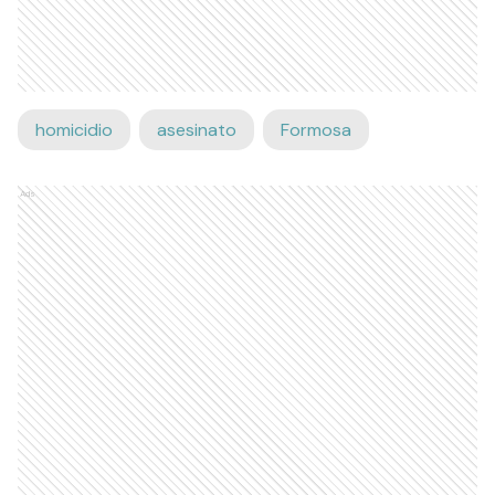
homicidio
asesinato
Formosa
Ads