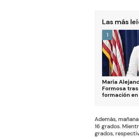
Las más le
1
María Alejan
Formosa tras 
formación en
Además, mañana l
16 grados. Mientr
grados, respecti