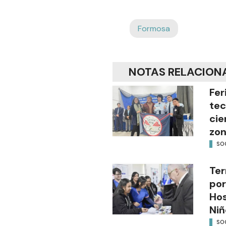
Formosa
NOTAS RELACION
Fer
tec
cie
zon
SO
Ter
por
Hos
Niñ
SO