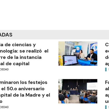
ADAS
ia de ciencias y
C
nología: se realizó el
e
rre de la instancia
d
al de capital
a
CIEDAD
minaron los festejos
F
 el 50.o aniversario
a
pital de la Madre y el
a
o
u
CIEDAD