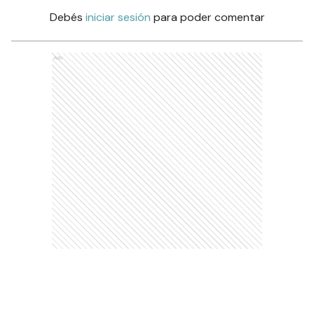
Debés
iniciar sesión
para poder comentar
Ads