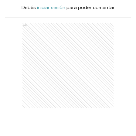
Debés
iniciar sesión
para poder comentar
Ads