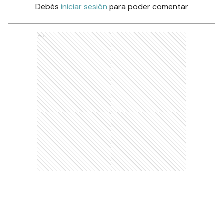
Debés
iniciar sesión
para poder comentar
Ads