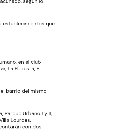
vacunado, según lo
os establecimientos que
Humano, en el club
r, La Floresta, El
 el barrio del mismo
, Parque Urbano I y II,
Villa Lourdes,
, contarán con dos