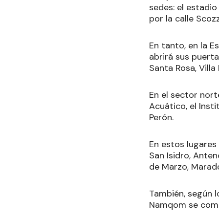
sedes: el estadio
por la calle Scozz
En tanto, en la E
abrirá sus puerta
Santa Rosa, Vill
En el sector nort
Acuático, el Inst
Perón.
En estos lugares 
San Isidro, Anten
de Marzo, Marado
También, según lo
Namqom se compre