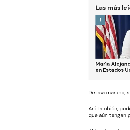
Las más le
1
María Alejand
en Estados U
De esa manera, s
Así también, pod
que aún tengan pe