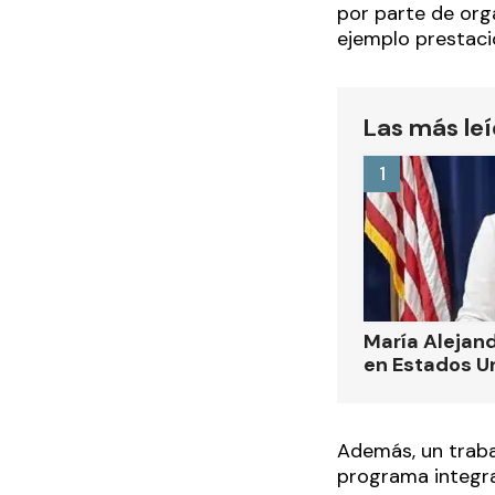
por parte de org
ejemplo prestaci
Las más le
1
María Alejand
en Estados U
Además, un traba
programa integra