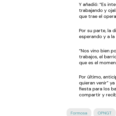
Y añadió: “Es in
trabajando y oja
que trae el opera
Por su parte, la
esperando y a la 
“Nos vino bien po
trabajos, el bar
que es el moment
Por último, antic
quieran venir” y
fiesta para los b
compartir y recib
Formosa
OPNGT