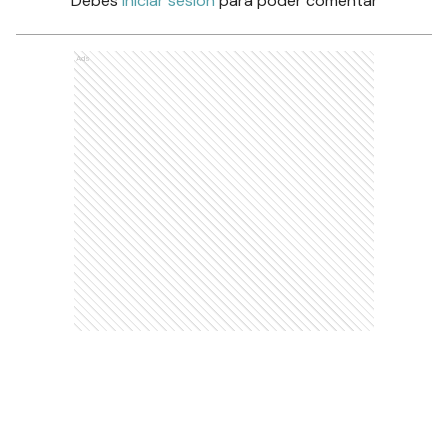
Debés
iniciar sesión
para poder comentar
Ads