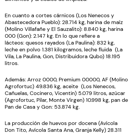
En cuanto a cortes cárnicos (Los Nenecos y
Abastecedora Pueblo): 28.714 kg,
h
arina de maíz
(Molino Villafañe y El Sauzalito): 8.840 kg, harina
000 (Gon): 2.147 kg.
En lo que refiere a
lácteos:
q
uesos rayados (La Paulina): 832 kg,
leche en polvo 1.381 k
ilogramos,
leche fluida (La
Vila, La Paulina, Gon, Distribuidora Qubo) 18.195
litros
.
Además:
Arroz 0000, Premium 00000, AF (Molino
Agrofortuc) 49.836 kg, aceite (Los Nenecos,
Cañuelas, Cocinero, Vicentin) 5.079 litros, azúcar
(Agrofortuc, Pilar, Monte Virgen) 10.998 kg, pan de
Pan de Casa y Gon
:
53.874 kg.
La producción de huevos por docena
(Avícola
Don Tito, Avícola Santa Ana, Granja Kelly) 28.311