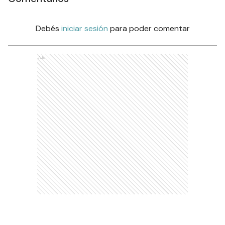
Debés
iniciar sesión
para poder comentar
Ads