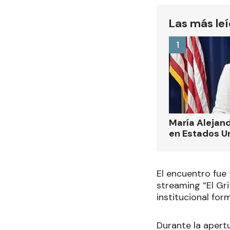
Las más le
1
María Alejand
en Estados U
El encuentro fue 
streaming “El Gri
institucional for
Durante la apert