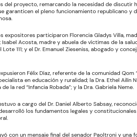
es del proyecto, remarcando la necesidad de discutir 
que garanticen el pleno funcionamiento republicano y 
mosa.
s expositores participaron Florencia Gladys Villa, madr
Isabel Acosta, madre y abuela de víctimas de la salud
el Lote 111; y el Dr. Emanuel Zieseniss, abogado y concej
xpusieron Félix Díaz, referente de la comunidad Qom “L
pecialista en educación y ruralidad; la Dra. Ethel Ailín
de la red “Infancia Robada”; y la Dra. Gabriela Neme.
o estuvo a cargo del Dr. Daniel Alberto Sabsay, reconoc
 desarrolló los fundamentos legales y constitucionales
ral.
yó con un mensaje final del senador Paoltroni y una fo