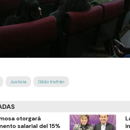
Justicia
Gildo Insfrán
ADAS
mosa otorgará
L
ento salarial del 15%
i